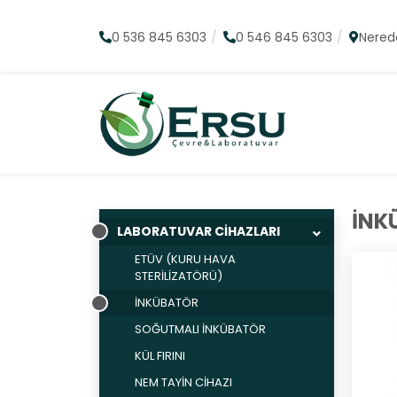
0 536 845 6303
0 546 845 6303
Nered
İNK
LABORATUVAR CİHAZLARI
ETÜV (KURU HAVA
STERİLİZATÖRÜ)
İNKÜBATÖR
SOĞUTMALI İNKÜBATÖR
KÜL FIRINI
NEM TAYİN CİHAZI