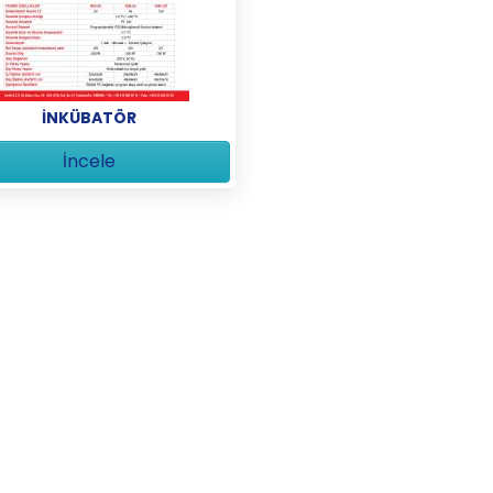
İNKÜBATÖR
İncele